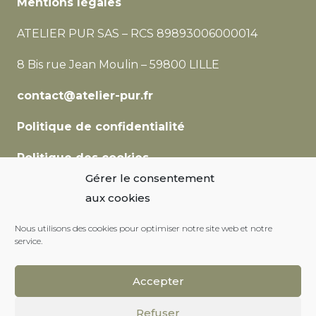
Mentions légales
ATELIER PUR SAS –
RCS 89893006000014
8 Bis rue Jean Moulin – 59800 LILLE
contact@atelier-pur.fr
Politique de confidentialité
Politique des cookies
Gérer le consentement
ATELIER PUR
aux cookies
Téléphone :
Nous utilisons des cookies pour optimiser notre site web et notre
service.
03 20 06 13 10
Conseillère en Nutrition certifiée en
Accepter
Nutrithérapie
formée au Living Lifestyle Ann
Refuser
Wigmore