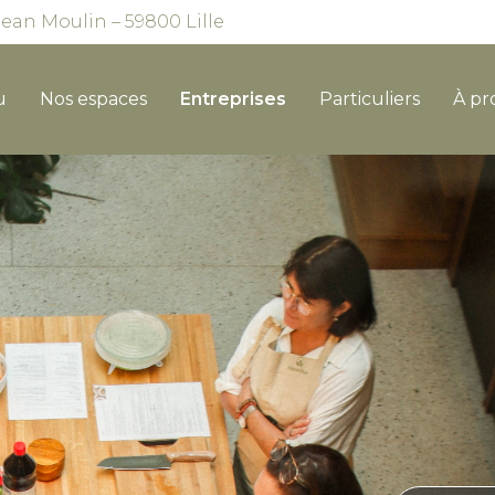
Jean Moulin – 59800 Lille
u
Nos espaces
Entreprises
Particuliers
À pr