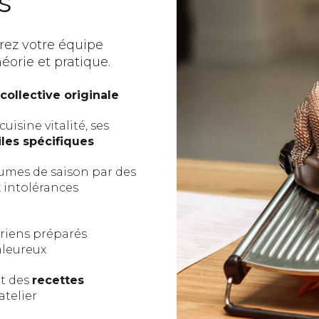
s
érez votre équipe
éorie et pratique.
ollective originale
uisine vitalité, ses
les spécifiques
gumes de saison par des
x intolérances
ariens préparés
aleureux
et des
recettes
atelier