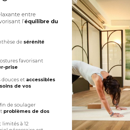
laxante entre
orisant l’
équilibre du
nthèse de
sérénité
ostures favorisant
er-prise
s douces et
accessibles
soins de vos
fin de soulager
t
problèmes de dos
 limités à 12