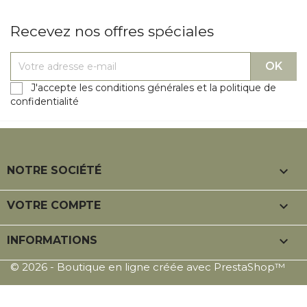
Recevez nos offres spéciales
J'accepte les conditions générales et la politique de
confidentialité

NOTRE SOCIÉTÉ

VOTRE COMPTE
keyboard_arrow_down
INFORMATIONS
© 2026 - Boutique en ligne créée avec PrestaShop™